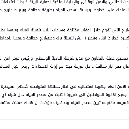
بحث الجنائي والامن الوقائي والإدارة الملكية لحماية البيئة ضبطت اعتداءات
الاعتداء على خطوط رئيسية لسحب المياه بطريقة مخالفة وبيع صهاريج م
يج التي تقوم خلال اوقات مختلفة وساعات الليل بتعبئة المياه وبيعها بطر
في منطقة ناعور تم تنسيق حملة أمنية و تم ضبط 7 اعتداءات كبيرة قطر 2 انش وقطر 1 انش لتعبئة برك وصهاريج مخالفة 
يق حملة بالتعاون مع مدير شرطة البادية الوسطى ورئيس مركز امن الجي
 حفر ابار مخالفة داخل مزرعة حيث تم إزالة الاعتداءات وردم الابار المخال
ية الامن العام جهودا استثنائية في اطار حملتها المتواصلة لأحكام السيطرة
 جميع الاخوة المواطنين الى ضرورة التثبت من مصدر المياه حال شراء اي
راز قسيمة مختومة تبين مصدر المياه وصلاحيته مؤكدة ان هناك حملات مكثف