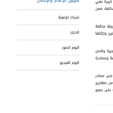
شؤون الإعلام والإتصال
 كبيرة عفي
خالفة ضمن
نشرات توعوية
يقة مخالفة
الاخبار
وبيعها للمواطنين وازالتها
البوم الصور
زة والامن
فة ومصادرة
البوم الفيديو
 على مصادر
 من صهاريج
ة على جميع