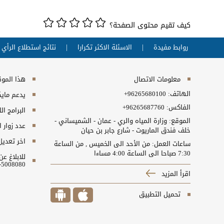
كيف تقيم محتوى الصفحة؟
روابط مفيدة
الاسئلة الاكثر تكرارا
نتائج استطلاع الرأي
معلومات الاتصال
هذا الموقع
الهاتف:
+96265680100
يدعم مايكروسفت انت
الفاكس:
+96265687760
البرامج ال
الموقع: وزارة المياه والري - عمان - الشميساني -
عدد زوار 
خلف فندق الماريوت - شارع جابر بن حيان
اخر تعديل
ساعات العمل: من الأحد الى الخميس , من الساعة
7:30 صباحا الى الساعة 4:00 مساءا
للابلاغ ع
5008080-06 او البريد الالكتروني ncc@nitc.gov.jo
اقرأ المزيد
تحميل التطبيق