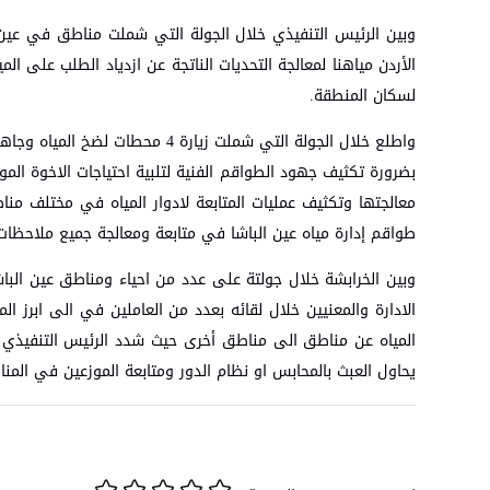
الأردن مياهنا لمعالجة التحديات الناتجة عن ازدياد الطلب على 
لسكان المنطقة.
واطلع خلال الجولة التي شملت زيا
بضرورة تكثيف جهود الطواقم الفنية لتلبية احتياجات الاخوة ال
معالجتها وتكثيف عمليات المتابعة لادوار المياه في مختلف منا
طواقم إدارة مياه عين الباشا في متابعة ومعالجة جميع ملاحظات 
وبين الخرابشة خلال جولتة على عدد من احياء ومناطق عين الباش
الادارة والمعنيين خلال لقائه بعدد من العاملين في الى ابرز ا
المياه عن مناطق الى مناطق أخرى حيث شدد الرئيس التنفيذي 
يحاول العبث بالمحابس او نظام الدور ومتابعة الموزعين في الم