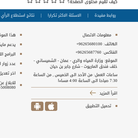
كيف تقيم محتوى الصفحة؟
روابط مفيدة
الاسئلة الاكثر تكرارا
نتائج استطلاع الرأي
معلومات الاتصال
هذا الموقع
الهاتف:
+96265680100
يدعم مايكروسفت انت
الفاكس:
+96265687760
البرامج ال
الموقع: وزارة المياه والري - عمان - الشميساني -
عدد زوار 
خلف فندق الماريوت - شارع جابر بن حيان
اخر تعديل
ساعات العمل: من الأحد الى الخميس , من الساعة
7:30 صباحا الى الساعة 4:00 مساءا
للابلاغ ع
5008080-06 او البريد الالكتروني ncc@nitc.gov.jo
اقرأ المزيد
تحميل التطبيق