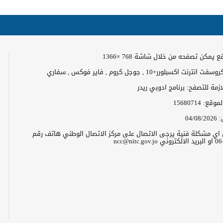
 يمكن تصفحه من خلال شاشة 768 ×1366
رنت اكسبلورر+10 , جوجل كروم , فاير فوكس , سفاري
لازمة للتصفح: برنامج ادوبي ريدر
الموقع:
15680714
:
04/08/2026
ن اي مشكلة فنية يرجى الاتصال على مركز الاتصال الوطني هاتف رقم