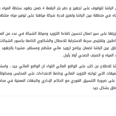
وبين الرئيس التنفيذي خلال الجولة التي شملت مناطق في عين الباشا للوقوف على تجهيز و حفر بئر ال
المياه في منطقة عين الباشا وتعزيز قدرة شركة مياهنا على توفير مياه منتظ
رة 4 محطات لضخ المياه وجاهزيتها على سير اعمال تحسين كفاءة التزويد وصيانة الشبكة في عدد من
مواطنين وتقليص سرعة الاستجابة للاعطال والشكاوي الخاصة بكسور الشبكات 
طق عين الباشا لضمان برنامج تزويد مائي منتظم ومستقر، مشيدا بالجهود ا
المياه و الصرف الصحي أولا بأول .
ا للاطلاع عن كثب على الواقع المائي اللواء ان الواقع المائي جيد ، واست
لمعيقات التي تواجه التزويد المائي وخاصة الاعتداءات على المحابس ومحاولة
على ضرورة التنسيق الفوري مع الحاكم الإداري والجهات المعنية في مح
ناطق بشكل جيد .