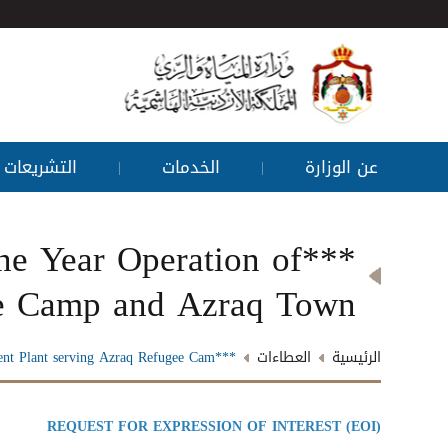
عن الوزارة
الخدمات
التشريعات
|
|
One Year Operation of
ee Camp and Azraq Town
الرئيسية
العطاءات
***Design, Construction, Commissioning and (optional) One Year Operation of a Wastewater Treatment Plant serving Azraq Refugee Cam......
REQUEST FOR EXPRESSION OF INTEREST (EOI)