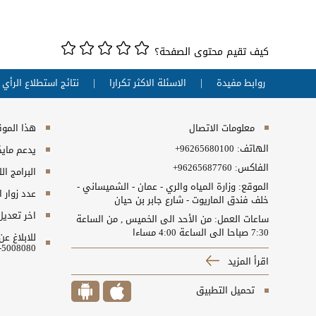
كيف تقيم محتوى الصفحة؟
روابط مفيدة
الاسئلة الاكثر تكرارا
نتائج استطلاع الرأي
معلومات الاتصال
هذا الموقع
الهاتف:
+96265680100
يدعم مايكروسفت انت
الفاكس:
+96265687760
البرامج ال
الموقع: وزارة المياه والري - عمان - الشميساني -
عدد زوار 
خلف فندق الماريوت - شارع جابر بن حيان
اخر تعديل
ساعات العمل: من الأحد الى الخميس , من الساعة
7:30 صباحا الى الساعة 4:00 مساءا
للابلاغ ع
5008080-06 او البريد الالكتروني ncc@nitc.gov.jo
اقرأ المزيد
تحميل التطبيق