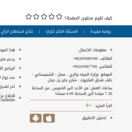
كيف تقيم محتوى الصفحة؟
روابط مفيدة
الاسئلة الاكثر تكرارا
نتائج استطلاع الرأي
معلومات الاتصال
هذا الموقع
الهاتف:
+96265680100
يدعم مايكروسفت انت
الفاكس:
+96265687760
البرامج ال
الموقع: وزارة المياه والري - عمان - الشميساني -
عدد زوار 
خلف فندق الماريوت - شارع جابر بن حيان
اخر تعديل
ساعات العمل: من الأحد الى الخميس , من الساعة
7:30 صباحا الى الساعة 4:00 مساءا
للابلاغ ع
5008080-06 او البريد الالكتروني ncc@nitc.gov.jo
اقرأ المزيد
تحميل التطبيق