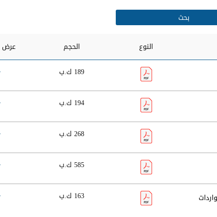
النوع
الحجم
عرض و
189 ك.ب
194 ك.ب
268 ك.ب
585 ك.ب
163 ك.ب
اردات