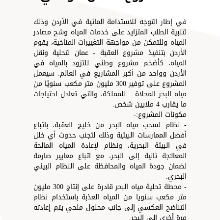
في إطار التوجه للاستدامة المائية في الأردن وذلك
لتلبية الطلب المتزايد على خدمات المياه وشح مصادر
المياه وللتمكن من مواجهة التغييرات المناخية، يقوم
الأردن بتنفيذ مشروع العقبة - عمان لتحلية ونقل
المياه، كأضخم مشروع وطني للتزود بالمياه في
الأردن وواحد من أكبر المشاريع في العالم. سيعمل
المشروع على توفير 300 مليون متر مكعب سنويًا من
مياه البحر المحلاة للمملكة، والتي تعادل احتياجات
ما يقارب 4 ملايين شخص.
مكونات المشروع:-
- نظام لسحب مياه البحر من خليج العقبة، باتباع
أفضل الممارسات البيئية وذلك لتجنب حدوث أي خلل
في البيئة البحرية، ونظام لإعادة المياه المالحة
المعالـَجة ثانية إلى البحر، مع اتباع معايير صارمة
لضمان جودة المياه والمحافظة على النظام البيئي
البحري.
- محطة تحلية مياه البحر قادرة على إنتاج 300 مليون
متر مكعب سنويا من المياه العذبة باستخدام نظام
التناضح العكسي إلى جانب محلول ملحي يتم إعادته
مرة أخرى إلى البحر.