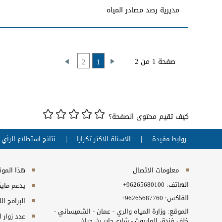
مديرية رصد مصادر المياه
صفحة 1 من 2
2
1
كيف تقيم محتوى الصفحة؟
روابط مفيدة
الاسئلة الاكثر تكرارا
نتائج استطلاع الرأي
معلومات الاتصال
هذا الموقع
الهاتف:
+96265680100
يدعم مايكروسفت انت
الفاكس:
+96265687760
البرامج ال
الموقع: وزارة المياه والري - عمان - الشميساني -
عدد زوار 
خلف فندق الماريوت - شارع جابر بن حيان