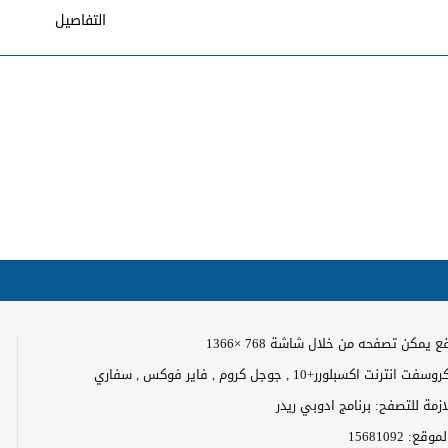
التفاصيل
 يمكن تصفحه من خلال شاشة 768 ×1366
رنت اكسبلورر+10 , جوجل كروم , فاير فوكس , سفاري
لازمة للتصفح: برنامج ادوبي ريدر
الموقع:
15681092