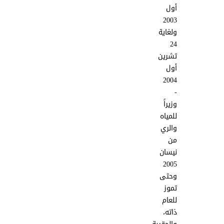
أول
2003
ولغاية
24
تشرين
أول
2004
-
وزيراً
للمياه
والري
من
نيسان
2005
وحتى
تموز
للعام
ذاته،