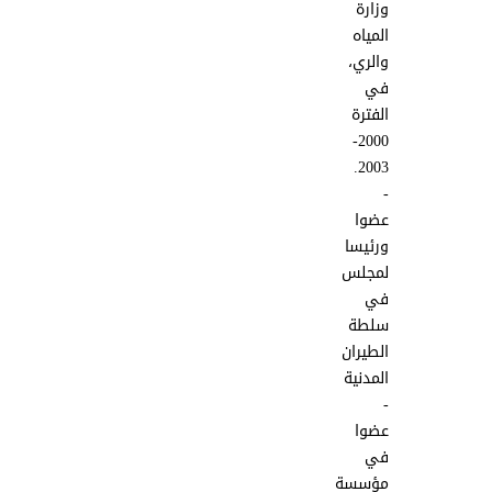
وزارة
المياه
والري،
في
الفترة
2000-
2003.
-
عضوا
ورئيسا
لمجلس
في
سلطة
الطيران
المدنية
-
عضوا
في
مؤسسة