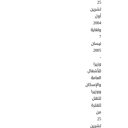
25
تشرين
أول
2004
ولغاية
7
نيسان
2005
-
وزيرا
للأشغال
العامة
والإسكان
ووزيرا
للنقل
للفترة
من
25
تشرين