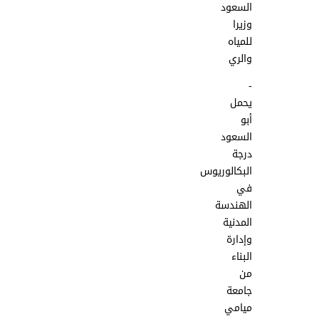
السعود
وزيرا
للمياه
والري
-
يحمل
أبو
السعود
درجة
البكالوريوس
في
الهندسة
المدنية
وإدارة
البناء
من
جامعة
ميامي