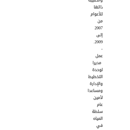
والحقيبة
ذاتها
للأعوام
من
2007
إلى
2009.
-
عمل
مديرا
لوحدة
التخطيط
والإدارة
ومساعدا
لأمين
عام
سلطة
المياه
في