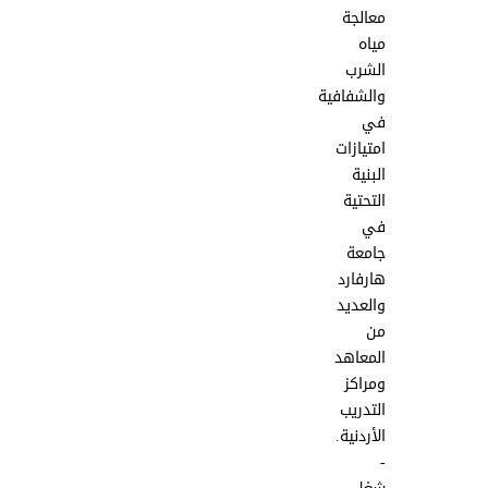
معالجة
مياه
الشرب
والشفافية
في
امتيازات
البنية
التحتية
في
جامعة
هارفارد
والعديد
من
المعاهد
ومراكز
التدريب
الأردنية.
-