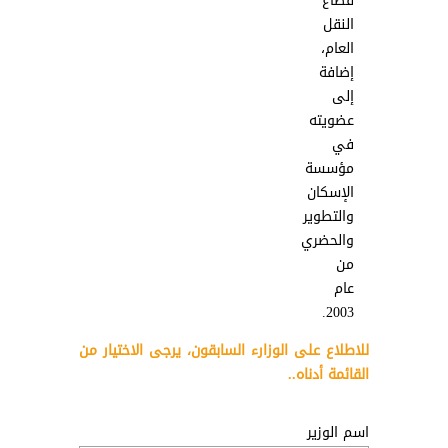
قطاع
النقل
العام،
إضافة
إلى
عضويته
في
مؤسسة
الإسكان
والتطوير
والحضري
من
عام
2003.
للاطلاع على الوزارء السابقون، يرجى الاختيار من
القائمة أدناه..
اسم الوزير