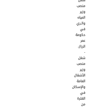
شغل
منصب
وزير
المياه
والــري
في
حكومة
عمر
الرزاز،
-
شغل
منصب
وزير
الأشغال
العامة
والإسكان
في
الفترة
من