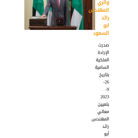
والري
المهندس
رائد
ابو
السعود
صدرت
الإرادة
الملكية
السامية
بتاريخ
26-
9-
2023
بتعيين
معالي
المهندس
رائد
أبو