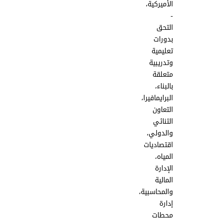
الأميركية،
-
التحق
بدورات
تعليمية
وتدريبية
متعلقة
بالبناء،
البرايمافيرا،
التعاون
الثنائي
والدولي،
اقتصاديات
المياه،
الإدارة
المالية
والمحاسبية،
إدارة
محطات